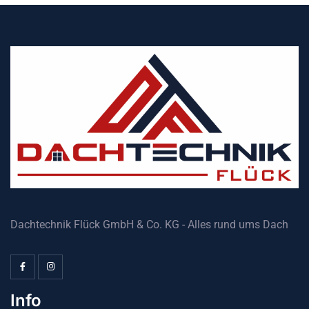
Dachtechnik Flück GmbH & Co. KG - Alles rund ums Dach
Info