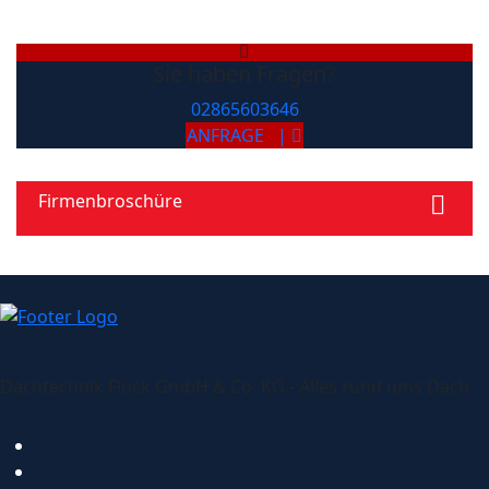
Sie haben Fragen?
02865603646
ANFRAGE |
Firmenbroschüre
Dachtechnik Flück GmbH & Co. KG - Alles rund ums Dach