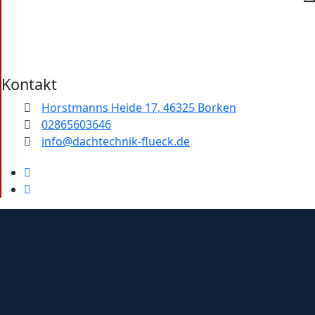
Dachtechnik Flück GmbH & Co. KG
Kontakt
Horstmanns Heide 17, 46325 Borken
02865603646
info@dachtechnik-flueck.de