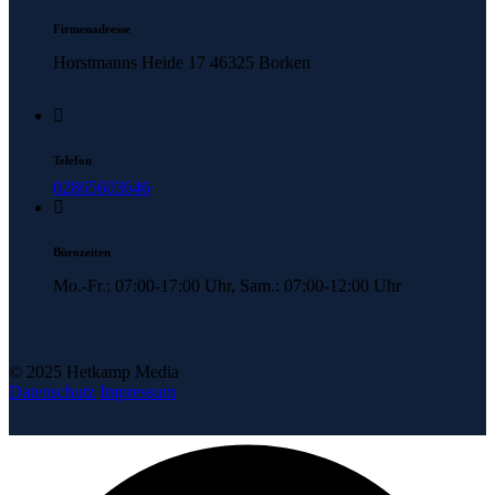
Firmenadresse
Horstmanns Heide 17 46325 Borken
Telefon
02865603646
Bürozeiten
Mo.-Fr.: 07:00-17:00 Uhr, Sam.: 07:00-12:00 Uhr
© 2025 Hetkamp Media
Datenschutz
Impressum