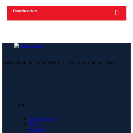
Firmenbroschüre
Dachtechnik Flück GmbH & Co. KG - Alles rund ums Dach
Info
Unternehmen
Blog
Karriere