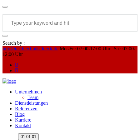
Search by :
info@dachtechnik-flueck.de
Mo.-Fr.: 07:00-17:00 Uhr | Sa.: 07:00-
12:00 Uhr
Unternehmen
Team
Dienstleistungen
Referenzen
Blog
Karriere
Kontakt
01
01
01