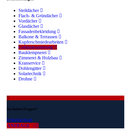
Steildächer
Flach- & Gründächer
Vordächer
Glasdächer
Fassadenbekleidung
Balkone & Terrassen
Kupferschmiedearbeiten
Gebäudesanierung
Bauklempnerei
Zimmerei & Holzbau
Kranservice
Dohlengitter
Solartechnik
Drohne
Sie haben Fragen?
02865603646
ANFRAGE |